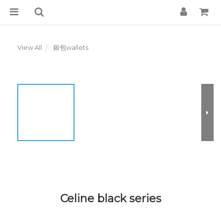
View All
銀包wallets
Celine black series