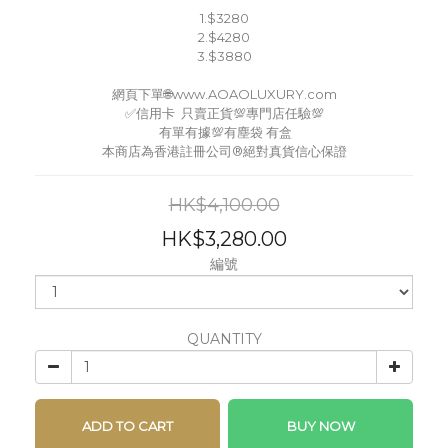
1.$3280
2.$4280
3.$3880
網頁下單🌐www.AOAOLUXURY.com
✅信用卡  只賣正貨💯專門店任驗💯
 有單有據💯有塵袋 有盒
本商店為香港註冊公司®️絕對真貨信心保證
HK$4,100.00
HK$3,280.00
編號
QUANTITY
ADD TO CART
BUY NOW