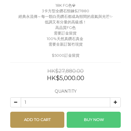
18K FG色💎
3卡方型全鑽石頸鍊$27880
經典永流傳～每一顆白亮鑽石都成為頸間的底氣與光芒✨
低調又有分量的高級感！
高品質FG色
需要訂金留貨 
100%天然真鑽石真金 
需要全新訂製冇現貨
$5000訂金留貨
HK$27,880.00
HK$5,000.00
QUANTITY
ADD TO CART
BUY NOW