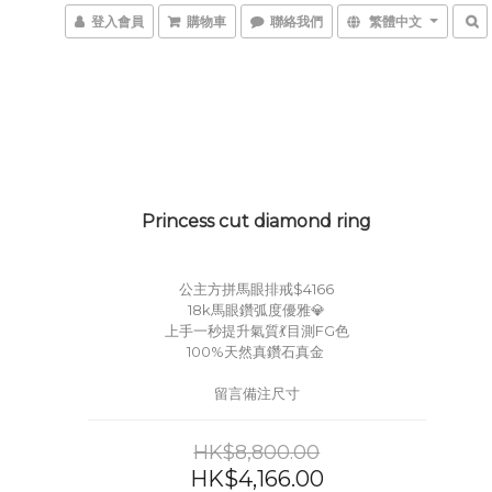
登入會員
購物車
聯絡我們
繁體中文
Princess cut diamond ring
公主方拼馬眼排戒$4166
18k馬眼鑽弧度優雅💎
上手一秒提升氣質💃目測FG色
100%天然真鑽石真金 
留言備注尺寸
HK$8,800.00
HK$4,166.00