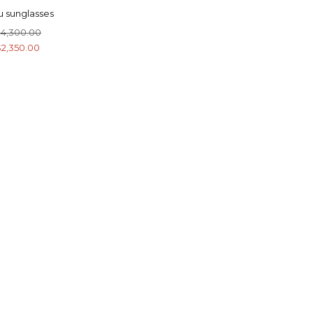
u sunglasses
4,300.00
2,350.00