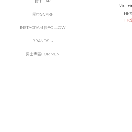
帽子CAP
Miu mi
HK$
圍巾SCARF
HK$
INSTAGRAM 快FOLLOW
BRANDS
男士專區FOR MEN