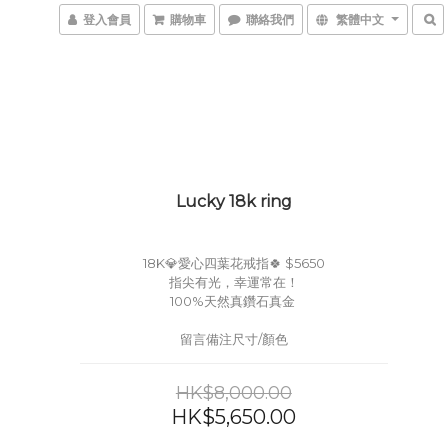
登入會員
購物車
聯絡我們
繁體中文
Lucky 18k ring
18K💎愛心四葉花戒指🍀 $5650
指尖有光，幸運常在！
100%天然真鑽石真金 
留言備注尺寸/顏色
HK$8,000.00
HK$5,650.00