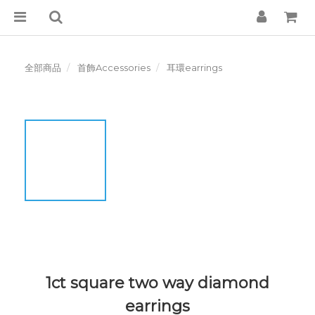
全部商品
首飾Accessories
耳環earrings
1ct square two way diamond
earrings