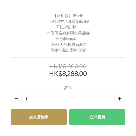
【兩用款】18K💎
1卡兩用方形耳環$8288
可以拆出嚟！
一個價格擁有兩份美麗🤩
性價比極高！
100%天然真鑽石真金
需要全新訂製冇現貨
HK$16,000.00
HK$8,288.00
數量
加入購物車
立即購買