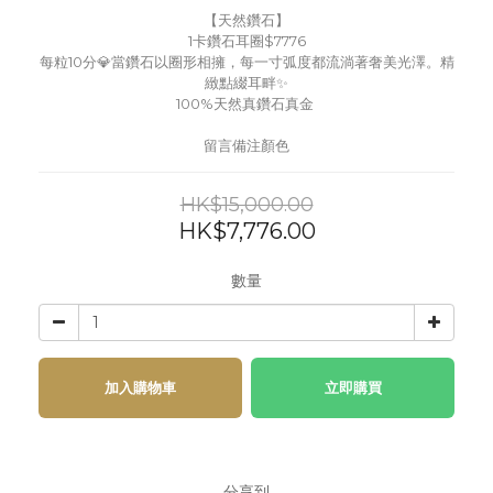
【天然鑽石】
1卡鑽石耳圈$7776
每粒10分💎當鑽石以圈形相擁，每一寸弧度都流淌著奢美光澤。精
緻點綴耳畔✨
100%天然真鑽石真金 
留言備注顏色
HK$15,000.00
HK$7,776.00
數量
加入購物車
立即購買
分享到