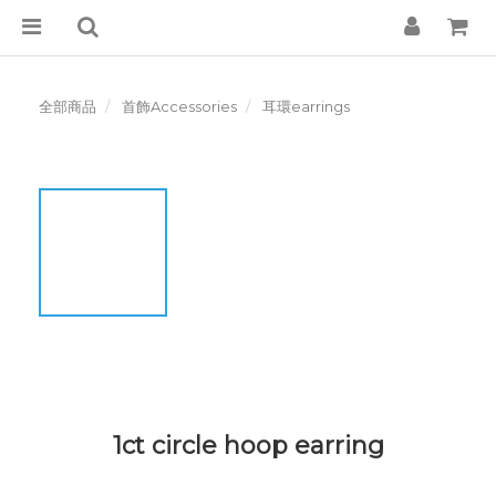
全部商品
首飾Accessories
耳環earrings
1ct circle hoop earring