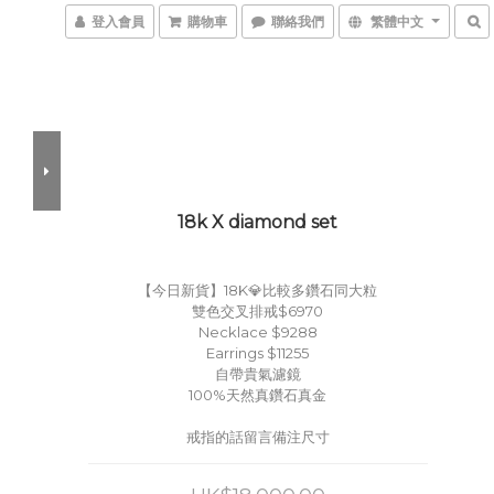
登入會員
購物車
聯絡我們
繁體中文
18k X diamond set
【今日新貨】18K💎比較多鑽石同大粒
雙色交叉排戒$6970
Necklace $9288
Earrings $11255
自帶貴氣濾鏡
100%天然真鑽石真金
戒指的話留言備注尺寸