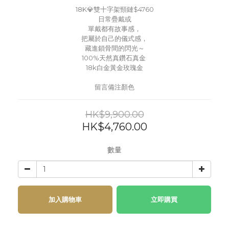
18K💎雙十字架頸鏈$4760
日常疊戴或
單戴都有故事感，
把屬於自己的儀式感，
藏進鎖骨間的閃光～
100%天然真鑽石真金 
18k白金黃金玫瑰金
留言備注顏色
HK$9,900.00
HK$4,760.00
數量
加入購物車
立即購買