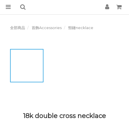
全部商品
首飾Accessories
頸鏈necklace
18k double cross necklace