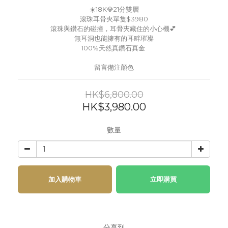
☀️18K💎21分雙層
滾珠耳骨夾單隻$3980
滾珠與鑽石的碰撞，耳骨夾藏住的小心機💕 
無耳洞也能擁有的耳畔璀璨
100%天然真鑽石真金 
留言備注顏色
HK$6,800.00
HK$3,980.00
數量
加入購物車
立即購買
分享到