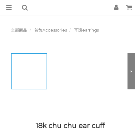
全部商品
首飾Accessories
耳環earrings
18k chu chu ear cuff